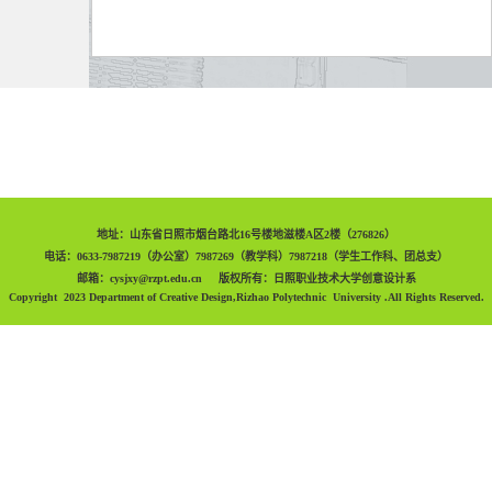
地址：山东省日照市烟台路北16号楼地滋楼A区2楼（276826）
电话：0633-7987219（办公室）7987269（教学科）7987218（学生工作科、团总支）
邮箱：cysjxy@rzpt.edu.cn 版权所有：日照职业技术大学创意设计系
Copyright 2023 Department of Creative Design,Rizhao Polytechnic University .All Rights Reserved.