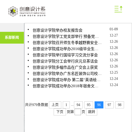
01-09
创意设计学院举办校友报告会
12-27
创意设计学院学工党支部举行 预备党员宣誓仪式
系部新闻
12-26
创意设计学院召开师生冬季越野赛安全调度会
12-26
创意设计学院成功举办2016级毕业生实习动员大会
12-26
创意设计学院举行国培学习交流分享会
12-26
创意设计学院分工会举行庆元旦茶话会
12-26
创意设计学院多幅作品在广交会上获奖
12-25
创意设计学院举办广东名匠装饰公司校园招聘宣讲会
12-24
创意设计学院成功举办 第二届“英语绘本朗读”大赛
12-24
创意设计学院成功举办2018年宿舍文化艺术节
...
共计979条数据
上页
1
94
95
96
97
98
下页
到第
页
跳转