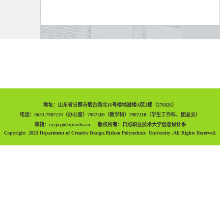
地址：山东省日照市烟台路北16号楼地滋楼A区2楼（276826）
电话：0633-7987219（办公室）7987269（教学科）7987218（学生工作科、团总支）
邮箱：cysjxy@rzpt.edu.cn 版权所有：日照职业技术大学创意设计系
Copyright 2023 Department of Creative Design,Rizhao Polytechnic University .All Rights Reserved.