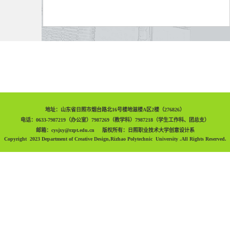
地址：山东省日照市烟台路北16号楼地滋楼A区2楼（276826）
电话：0633-7987219（办公室）7987269（教学科）7987218（学生工作科、团总支）
邮箱：cysjxy@rzpt.edu.cn 版权所有：日照职业技术大学创意设计系
Copyright 2023 Department of Creative Design,Rizhao Polytechnic University .All Rights Reserved.