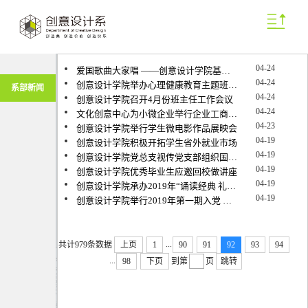
04-24
爱国歌曲大家唱 ——创意设计学院基础教研室创新教研活动
04-24
创意设计学院举办心理健康教育主题班主任培训会
系部新闻
04-24
创意设计学院召开4月份班主任工作会议
04-24
文化创意中心为小微企业举行企业工商事务宣讲
04-23
创意设计学院举行学生微电影作品展映会
04-19
创意设计学院积极开拓学生省外就业市场
04-19
创意设计学院党总支视传党支部组织国学学习主题党日活动
04-19
创意设计学院优秀毕业生应邀回校做讲座
04-19
创意设计学院承办2019年“诵读经典 礼赞辉煌” 青春国学荟
04-19
创意设计学院举行2019年第一期入党 先进分子培训班开班仪式
...
共计979条数据
上页
1
90
91
92
93
94
...
98
下页
到第
页
跳转