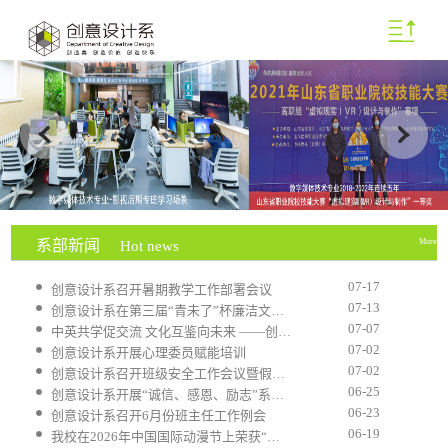
系部新闻
More
Hot news
07-17
创意设计系召开暑期教学工作部署会议
07-13
创意设计系在第三届“青未了”杯廉洁文化优秀作品...
07-07
中英共学促交流 文化互鉴向未来 ——创意设计系举...
07-02
创意设计系开展心理委员赋能培训
07-02
创意设计系召开班级安全工作会议暨假前工作部署会
06-25
创意设计系开展“诚信、感恩、励志”系列主题教育活动
06-23
创意设计系召开6月份班主任工作例会
06-19
我校在2026年中国国际动漫节上荣获“职教动漫50强...